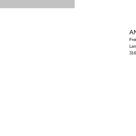
A
Fre
Lan
316