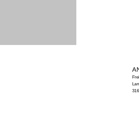
A
Fre
Lan
316