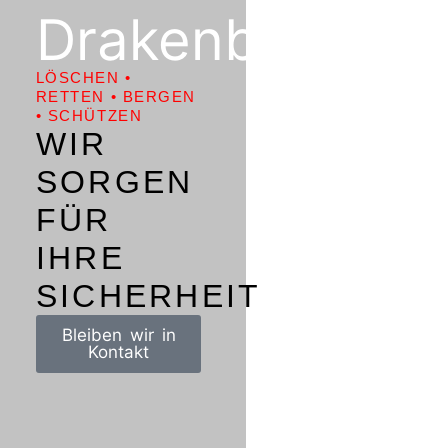
Drakenburg
LÖSCHEN •
RETTEN • BERGEN
• SCHÜTZEN
WIR
SORGEN
FÜR
IHRE
SICHERHEIT
Bleiben wir in
Kontakt