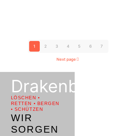
Feuer
landwirtschaftliches
Anwesen
1
2
3
4
5
6
7
Next page
Drakenburg
LÖSCHEN •
RETTEN • BERGEN
• SCHÜTZEN
WIR
SORGEN