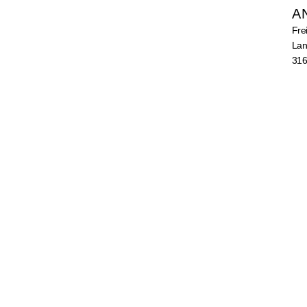
A
Fre
Lan
316