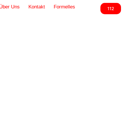
Wehranlage
Über Uns
Kontakt
Formelles
112
10. Januar 2024
Reh im Eis
gefangen