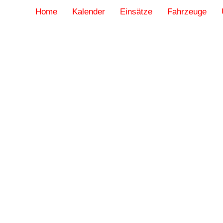
Home
Kalender
Einsätze
Fahrzeuge
4. Februar 2025
ner
Unterstützung
Rettungsdienst