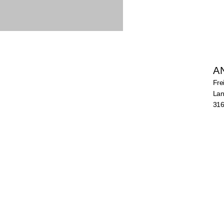
A
Fre
Lan
316