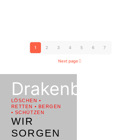
Feuer
landwirtschaftliches
Anwesen
1
2
3
4
5
6
7
Next page
Drakenburg
LÖSCHEN •
RETTEN • BERGEN
• SCHÜTZEN
WIR
SORGEN