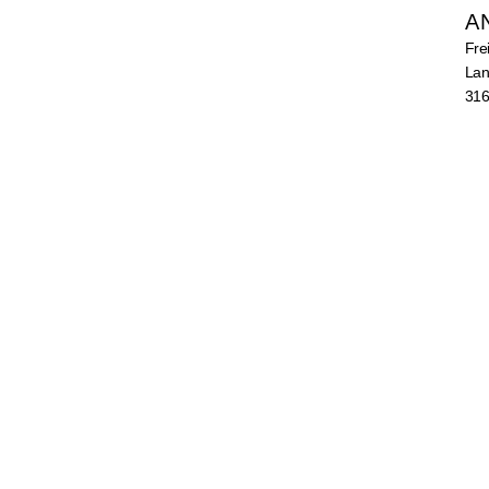
A
Fre
Lan
316